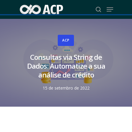
Skip
Menu
to
search
Close
main
Menu
content
ACP
Consultas via String de
Dados: Automatize a sua
análise de crédito
15 de setembro de 2022