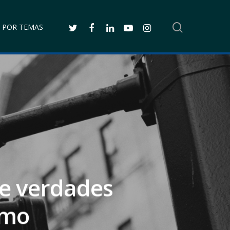
SEARCH
TWITTER
FACEBOOK
LINKEDIN
YOUTUBE
INSTAGRAM
 POR TEMAS
e verdades
smo