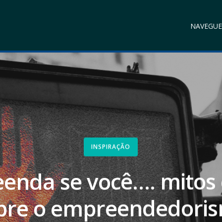
NAVEGUE
INSPIRAÇÃO
enda se você…. mitos 
bre o empreendedori