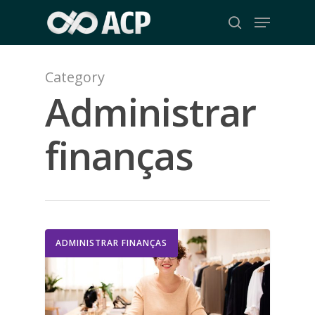
Skip
Menu
to
search
Close
main
Menu
content
Category
Administrar
finanças
ADMINISTRAR FINANÇAS