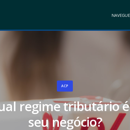
NAVEGUE
ACP
al regime tributário é
seu negócio?