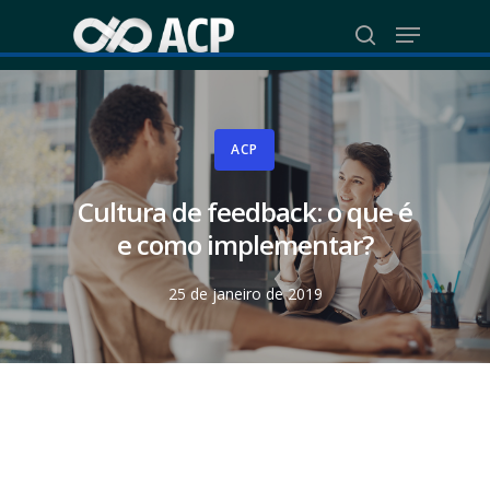
Skip
Menu
to
search
Close
main
Menu
content
ACP
Cultura de feedback: o que é
e como implementar?
25 de janeiro de 2019