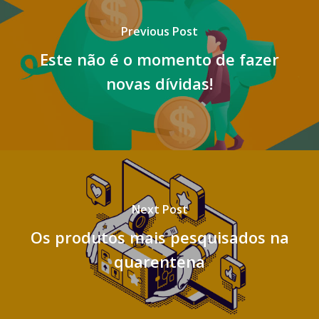
Previous Post
Este não é o momento de fazer
novas dívidas!
Next Post
Os produtos mais pesquisados na
quarentena