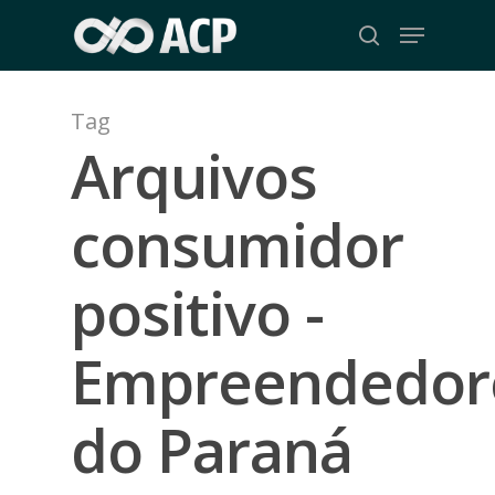
Skip
Menu
to
search
Close
main
Menu
content
Tag
Arquivos
consumidor
positivo -
Empreendedor
do Paraná