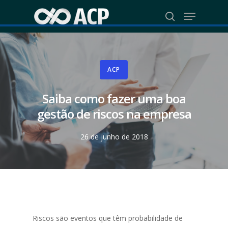
Skip
Menu
to
search
Close
main
Menu
content
ACP
Saiba como fazer uma boa
gestão de riscos na empresa
26 de junho de 2018
Riscos são eventos que têm probabilidade de