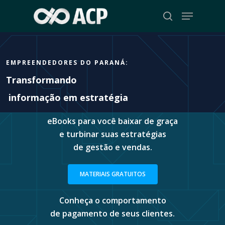
Skip
Menu
to
search
Close
main
Menu
content
Transformando
informação em estra
.
eBooks para você baixar de graça
e turbinar suas estratégias
de gestão e vendas.
MATERIAIS GRATUITOS
Conheça o comportamento
de pagamento de seus clientes.