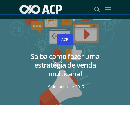
Skip
Menu
to
search
Close
main
Menu
content
ACP
Saiba como fazer uma
estratégia de venda
multicanal
19 de junho de 2017