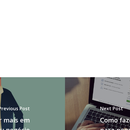
Previous Post
Next Post
er mais em
Como faz
u negócio
para peq