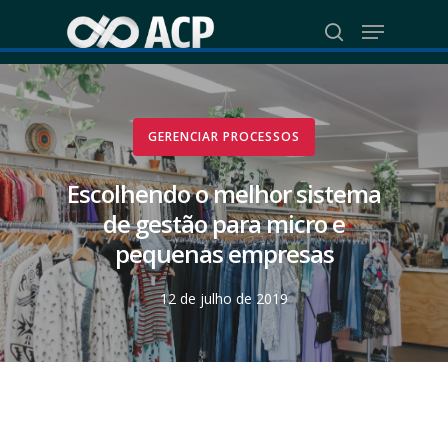
Skip
Menu
to
search
Close
main
Menu
content
GERENCIAR PROCESSOS
Escolhendo o melhor sistema
de gestão para micro e
pequenas empresas
12 de julho de 2019