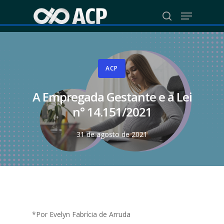
Skip
Menu
to
search
Close
main
Menu
content
ACP
A Empregada Gestante e a Lei
n° 14.151/2021
31 de agosto de 2021
*Por Evelyn Fabrícia de Arruda