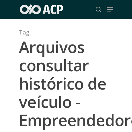
Skip
Menu
to
search
Close
main
Menu
content
Tag
Arquivos
consultar
histórico de
veículo -
Empreendedor