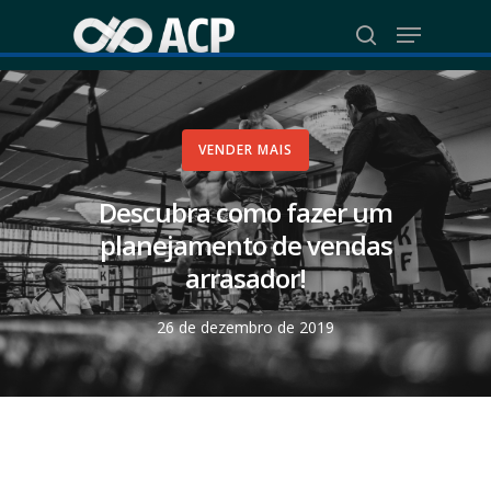
Skip
Menu
to
search
Close
main
Menu
content
VENDER MAIS
Descubra como fazer um
planejamento de vendas
arrasador!
26 de dezembro de 2019