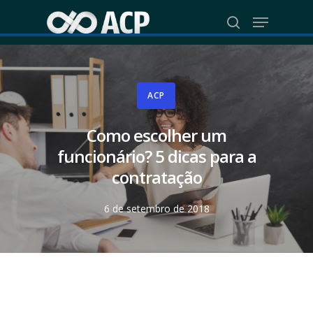
Skip
Menu
to
search
Close
main
Menu
content
ACP
Como escolher um
funcionário? 5 dicas para a
contratação
6 de setembro de 2018