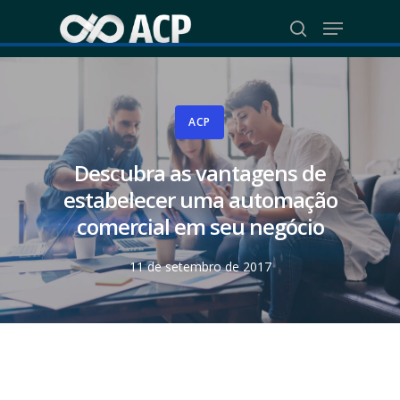
Skip
Menu
to
search
Close
main
Menu
content
ACP
Descubra as vantagens de
estabelecer uma automação
comercial em seu negócio
11 de setembro de 2017