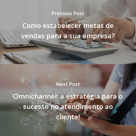
Previous Post
Como estabelecer metas de
vendas para a sua empresa?
Next Post
Omnichannel: a estratégia para o
sucesso no atendimento ao
cliente!