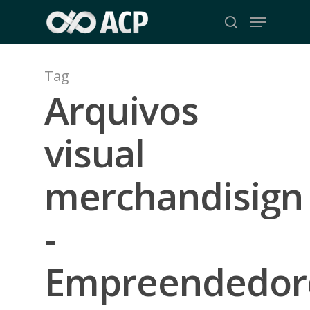
Skip
Menu
to
search
Close
main
Menu
content
Tag
Arquivos
visual
merchandisign
-
Empreendedor