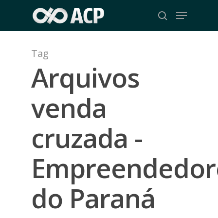
Skip
Menu
to
search
Close
main
Menu
content
Tag
Arquivos
venda
cruzada -
Empreendedor
do Paraná