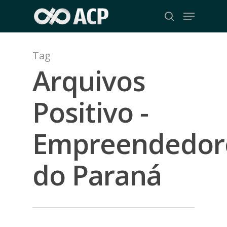
Skip
Menu
to
search
Close
main
Menu
content
Tag
Arquivos
Positivo -
Empreendedor
do Paraná