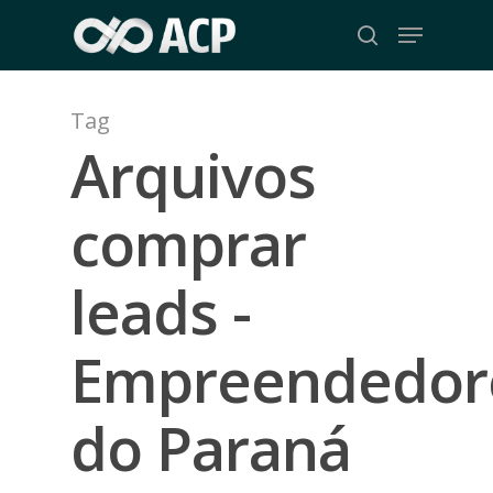
Skip
Menu
to
search
Close
main
Menu
content
Tag
Arquivos
comprar
leads -
Empreendedor
do Paraná