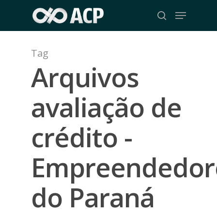
Skip
Menu
to
search
Close
main
Menu
content
Tag
Arquivos
avaliação de
crédito -
Empreendedor
do Paraná