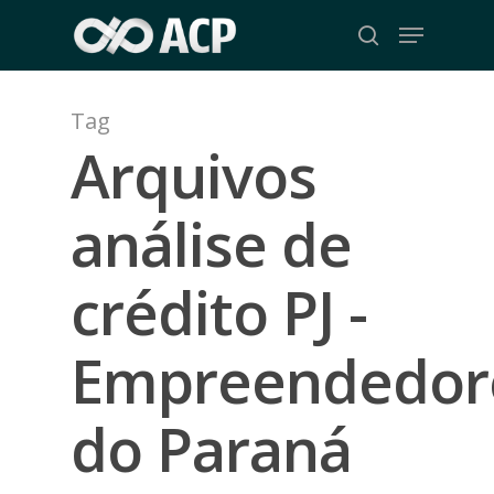
Skip
Menu
to
search
Close
main
Menu
content
Tag
Arquivos
análise de
crédito PJ -
Empreendedor
do Paraná