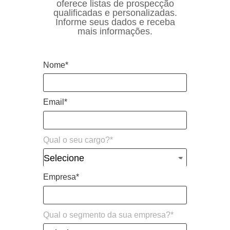
oferece listas de prospecção
qualificadas e personalizadas.
Informe seus dados e receba
mais informações.
Nome*
Email*
Qual o seu cargo?*
Qual
Selecione
o
Empresa*
seu
cargo?
*
Qual o segmento da sua empresa?*