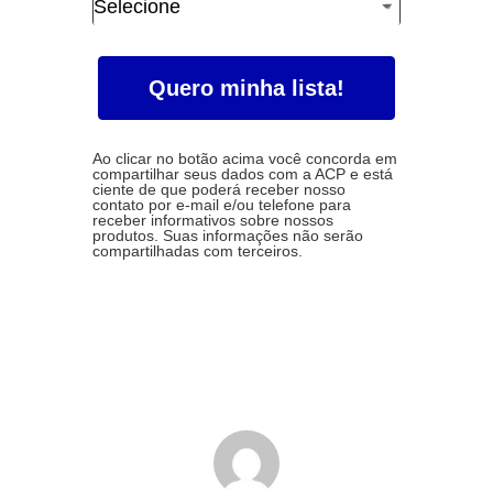
Qual
Selecione
o
segmento
da
Quero minha lista!
sua
empresa?
Ao clicar no botão acima você concorda em
*
compartilhar seus dados com a ACP e está
ciente de que poderá receber nosso
contato por e-mail e/ou telefone para
receber informativos sobre nossos
produtos. Suas informações não serão
compartilhadas com terceiros.