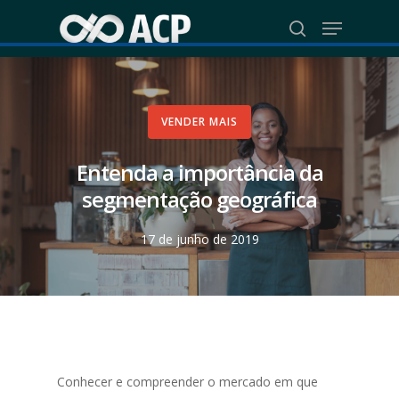
Skip
Menu
to
search
Close
main
Menu
content
VENDER MAIS
Entenda a importância da
segmentação geográfica
17 de junho de 2019
Conhecer e compreender o mercado em que