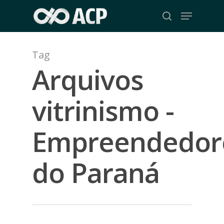
Skip
Menu
to
search
Close
main
Menu
content
Tag
Arquivos
vitrinismo -
Empreendedor
do Paraná