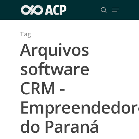
Skip
Menu
to
search
Close
main
Menu
content
Tag
Arquivos
software
CRM -
Empreendedor
do Paraná