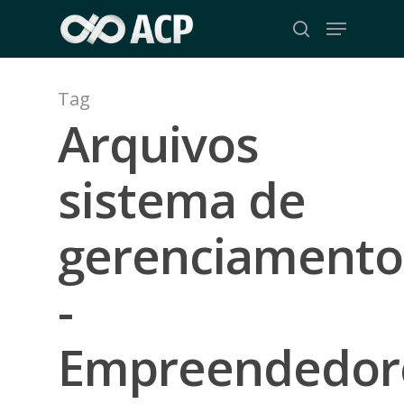
Skip
Menu
to
search
Close
main
Menu
content
Tag
Arquivos
sistema de
gerenciamento
-
Empreendedor