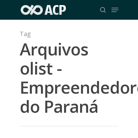
Skip
Menu
to
search
Close
main
Menu
content
Tag
Arquivos
olist -
Empreendedor
do Paraná