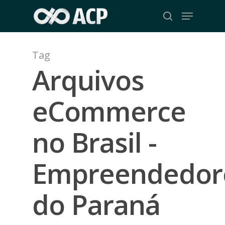
Skip
Menu
to
search
Close
main
Menu
content
Tag
Arquivos
eCommerce
no Brasil -
Empreendedor
do Paraná