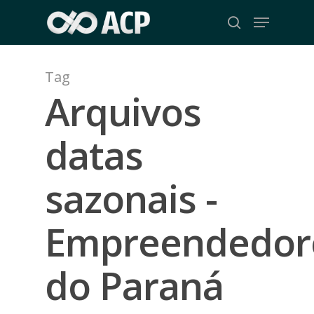
Skip
Menu
to
search
Close
main
Menu
content
Tag
Arquivos
datas
sazonais -
Empreendedor
do Paraná