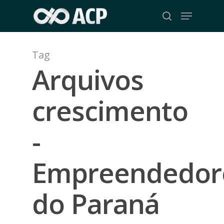
Skip
Menu
to
search
Close
main
Menu
content
Tag
Arquivos
crescimento
-
Empreendedor
do Paraná