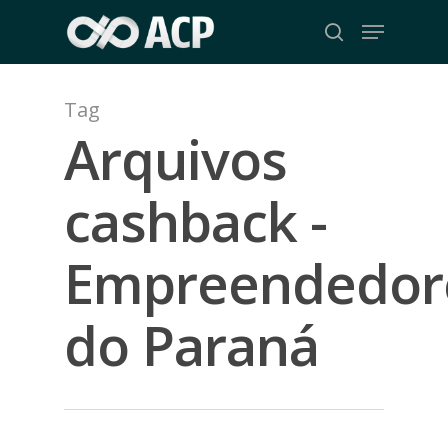
Skip
Menu
to
search
Close
main
Menu
content
Tag
Arquivos
cashback -
Empreendedor
do Paraná