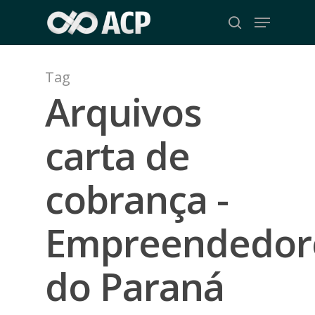
Skip
Menu
to
search
Close
main
Menu
content
Tag
Arquivos
carta de
cobrança -
Empreendedor
do Paraná