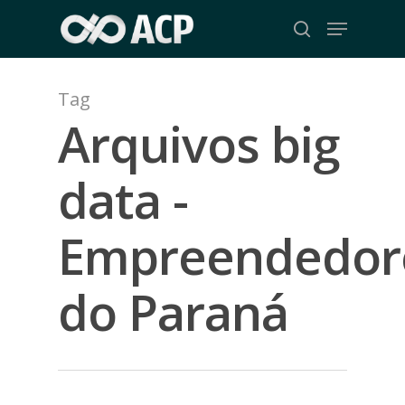
Skip
Menu
to
search
Close
main
Menu
content
Tag
Arquivos big
data -
Empreendedor
do Paraná