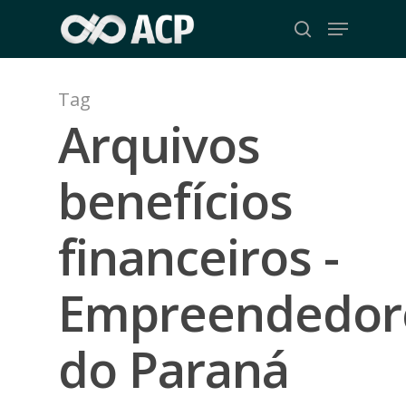
Skip
Menu
to
search
Close
main
Menu
content
Tag
Arquivos
benefícios
financeiros -
Empreendedor
do Paraná