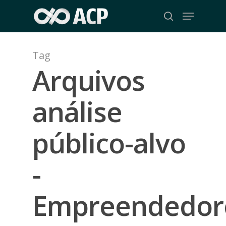
Skip
Menu
to
search
Close
main
Menu
content
Tag
Arquivos
análise
público-alvo
-
Empreendedor